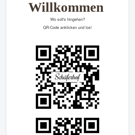
Willkommen
Wo soll's hingehen?
QR-Code anklicken und los!